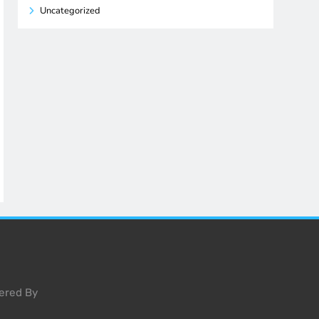
Uncategorized
ered By