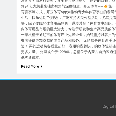
及优质的原材料采购，逐渐在市场上树立了良好的口碑，成
彩评论,为您带来独家视角与深度报道。开云体育——
第一
育赛事等方式，开云体育app为推动青少年体育事业的发展作
生活，快乐运动”的理念，广泛支持各类公益活动，尤其是
块，除了传统的体育用品销售，逐步涉足了体育赛事组织、
内体育用品市场的巨大潜力，专注于研发和生产高品质的体
一家根植于通辽市的体育产业先锋企业，始终坚持以客户为
费者提供更加卓越的体育产品和服务。 无论您是体育新手还是老
验！ 买的运动装备质量超好，客服响应超快，购物体验超
更多力量。 公司成立于1998年，总部位于内蒙古自治区通
低沟通成本。
Read More
Digita