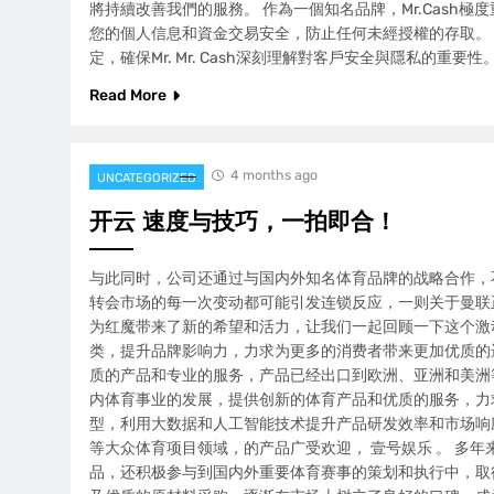
將持續改善我們的服務。 作為一個知名品牌，Mr.Cash極
您的個人信息和資金交易安全，防止任何未經授權的存取。
定，確保Mr. Mr. Cash深刻理解對客戶安全與隱私的重要性
Read More
4 months ago
UNCATEGORIZED
开云 速度与技巧，一拍即合！
与此同时，公司还通过与国内外知名体育品牌的战略合作，
转会市场的每一次变动都可能引发连锁反应，一则关于曼联
为红魔带来了新的希望和活力，让我们一起回顾一下这个激
类，提升品牌影响力，力求为更多的消费者带来更加优质的
质的产品和专业的服务，产品已经出口到欧洲、亚洲和美洲
内体育事业的发展，提供创新的体育产品和优质的服务，力
型，利用大数据和人工智能技术提升产品研发效率和市场响
等大众体育项目领域，的产品广受欢迎， 壹号娱乐 。 多
品，还积极参与到国内外重要体育赛事的策划和执行中，取