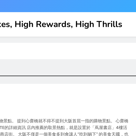
kes, High Rewards, High Thrills
物景點。 提到心齋橋就不得不提到大阪首屈一指的購物景點。 心齋橋
ITE的詳細資訊 店內推薦的取景熱點，就是設置於「蔦屋書店」4樓活
商店街。 大阪不僅是一個美食多到會讓人“吃到躺下” 的美食天國，也