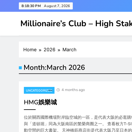
Skip
8:18:30 PM
August 7, 2026
to
content
Millionaire’s Club – High Sta
Home
2026
March
Month:
March 2026
4 months ago
UNCATEGORIZED
HMG娛樂城
位於關西國際機場對岸臨空城的一區，是代表大阪的必逛購
與「道頓堀」同為大阪南區的繁榮商圈之一。 查看枚方T-S
動空間的巨大書架。 天神橋筋商店街是代表大阪乃至日本的