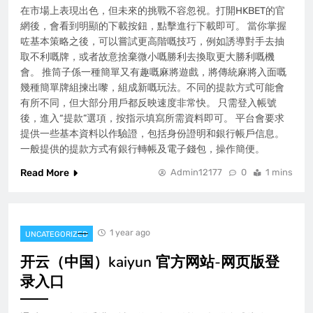
在市場上表現出色，但未來的挑戰不容忽視。打開HKBET的官
網後，會看到明顯的下載按鈕，點擊進行下載即可。 當你掌握
咗基本策略之後，可以嘗試更高階嘅技巧，例如誘導對手去抽
取不利嘅牌，或者故意捨棄微小嘅勝利去換取更大勝利嘅機
會。 推筒子係一種簡單又有趣嘅麻將遊戲，將傳統麻將入面嘅
幾種簡單牌組揀出嚟，組成新嘅玩法。不同的提款方式可能會
有所不同，但大部分用戶都反映速度非常快。 只需登入帳號
後，進入“提款”選項，按指示填寫所需資料即可。 平台會要求
提供一些基本資料以作驗證，包括身份證明和銀行帳戶信息。
一般提供的提款方式有銀行轉帳及電子錢包，操作簡便。
Read More
Admin12177
0
1 mins
1 year ago
UNCATEGORIZED
开云（中国）kaiyun 官方网站-网页版登
录入口