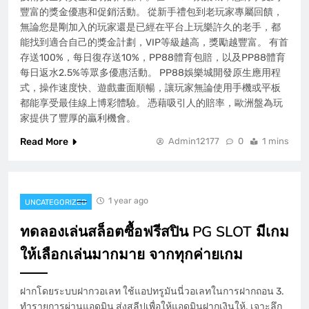
豐富的獎金優惠和促銷活動。 從新手禮包到老玩家專屬回饋，
無論您是剛加入的玩家還是已經在平台上玩樂許久的老手，都
能找到適合自己的獎金計劃，VIP等級越高，獎勵越豐富。 有首
存送100%，每日復存送10%，PP88體育包賠，以及PP88體育
每日返水2.5%等眾多優惠活動。 PP88娛樂城開發原生應用程
式，操作速度快、遊戲畫面順暢，讓玩家無論使用手機或平板
都能享受最佳線上博彩體驗。 憑藉吸引人的賠率，歐洲盤為玩
家提供了豐厚的贏利機會。
Read More
Admin12177
0
1 mins
1 year ago
UNCATEGORIZED
ทดลองเล่นสล็อตซื้อฟรีสปิน PG SLOT มีเกม
ให้เลือกเล่นมากมาย จากทุกค่ายเกม
ฝากโดยระบบฝากวอเลท ใช้แอปทรูมันนี่วอเลทในการฝากถอน 3.
ทำรายการผ่านแอดมิน ส่งสลีปเพื่อให้แอดมินฝากเงินให้. เจาะลึก