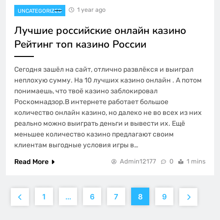
1 year ago
UNCATEGORIZED
Лучшие российские онлайн казино
Рейтинг топ казино России
Сегодня зашёл на сайт, отлично развлёкся и выиграл
неплохую сумму. На 10 лучших казино онлайн . А потом
понимаешь, что твоё казино заблокировал
Роскомнадзор.В интернете работает большое
количество онлайн казино, но далеко не во всех из них
реально можно выиграть деньги и вывести их. Ещё
меньшее количество казино предлагают своим
клиентам выгодные условия игры в…
Read More
Admin12177
0
1 mins
1
…
6
7
8
9