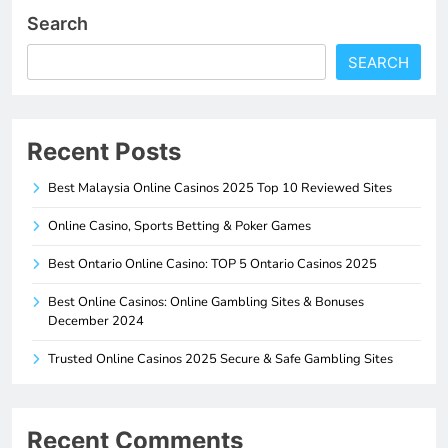
Search
SEARCH
Recent Posts
Best Malaysia Online Casinos 2025 Top 10 Reviewed Sites
Online Casino, Sports Betting & Poker Games
Best Ontario Online Casino: TOP 5 Ontario Casinos 2025
Best Online Casinos: Online Gambling Sites & Bonuses
December 2024
Trusted Online Casinos 2025 Secure & Safe Gambling Sites
Recent Comments