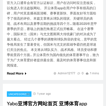
官方入口通常会有官方认证标识，用户在访问时应注意核实，
以免进入非法盗版网站。 开云体育app在用户中享有很高的口
碑，用户对其直播画面清晰、赛事更新快、界面友好等方面给
予了很高的评价。本篇文章将从球队的现状、关键球员的表
现、战术布局以及赛季后期的挑战等四个方… 随着2025年意甲
赛季的开启，赛场上的激烈角逐正式拉开帷幕。 在这个赛季
中，国际米兰（国米）与尤文图斯两大传统豪门的对决成为了
最大看点。 经过几个赛季的调整和球队阵容的变化，意甲的竞
争格局发生了显著变化，但国米与尤文的双雄争霸仍然是球迷
们关注的焦点。 本文将从球队实力、战术风格、球员变动和赛
季前景四个方面… 开云体育作为国内领先的体育赛事平台，致力
于为广大体育爱好者提供最全面、最及时的体育赛事信息和新
闻报道。
Read More
Admin12177
0
1 mins
1 year ago
UNCATEGORIZED
Yabo亚博官方网站首页 亚博体育app