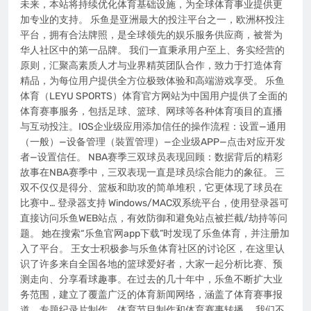
未来，本站将持续优化体育基础设施，为全球体育事业提供更
加专业的支持。 乐鱼是亚洲最大的投注平台之一，欧洲杯投注
平台，拥有合法牌照，是全球领先的娱乐服务供应商，被誉为
华人社区中的第一品牌。 我们一直秉承用户至上、务实经营的
原则，汇聚高素质人才与业界精英团队合作，致力于打造体育
精品，为每位用户提供全方位极致体验和高端游戏享受。 乐鱼
体育（LEYU SPORTS）体育官方网站为中国用户提供了全面的
体育赛事服务，包括足球、篮球、网球等各种体育项目的直播
与互动投注。IOS企业级应用添加信任的操作流程：设置—通用
（一般）—设备管理（裝置管理）—企业级APP—点击对应开发
者—设置信任。 NBA赛季三双球员表现回顾：数据背后的精彩
故事在NBA赛季中，三双表现一直是球员综合能力的象征。 三
双不仅仅是得分、篮板和助攻的简单堆积，它更体现了球员在
比赛中… 登录器支持 Windows/MAC双系统平台，使用登录器可
直接访问乐鱼WEB站点，有效防御和避免站点被拦截/劫持等问
题。 她在搜索“乐鱼官网app下载”时发现了乐鱼体育，并注册加
入了平台。 王女士积极参与乐鱼体育社区的讨论区，在这里认
识了许多来自全国各地的篮球爱好者，大家一起分析比赛、预
测走向、分享看球趣事。在过去的几十年中，乐鱼不断扩大业
务范围，建立了覆盖广泛的体育新闻网络，涵盖了体育赛事报
道、专题纪录片制作、体育节目制作和体育赛事转播。 我们不