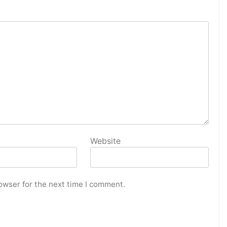
Website
owser for the next time I comment.