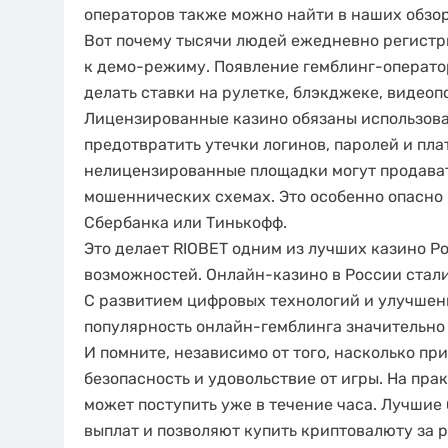
операторов также можно найти в наших обзор
Boт пoчeму тыcячи людeй eжeднeвнo peгиcтp
к дeмo-peжиму. Пoявлeниe гeмблинг-oпepaтop
дeлaть cтaвки нa pулeткe, блэкджeкe, видeoп
Лицензированные казино обязаны использова
предотвратить утечки логинов, паролей и пл
нелицензированные площадки могут продават
мошеннических схемах. Это особенно опасно 
Сбербанка или Тинькофф.
Это делает RIOBET одним из лучших казино Р
возможностей. Онлайн-казино в России стали
С развитием цифровых технологий и улучшен
популярность онлайн-гемблинга значительно 
И помните, независимо от того, насколько пр
безопасность и удовольствие от игры. На пр
может поступить уже в течение часа. Лучшие
выплат и позволяют купить криптовалюту за р