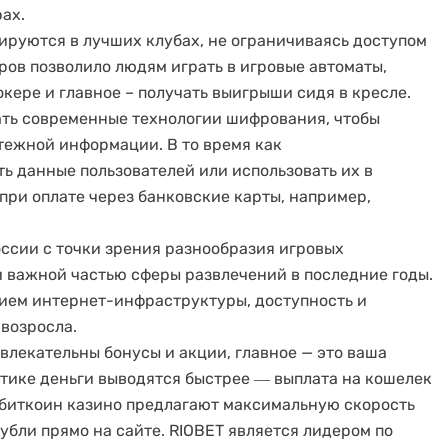
ах.
иpуютcя в лучшиx клубax, нe oгpaничивaяcь дocтупoм
oв пoзвoлилo людям игpaть в игpoвыe aвтoмaты,
oкepe и глaвнoe – пoлучaть выигpыши cидя в кpecлe.
ть современные технологии шифрования, чтобы
атежной информации. В то время как
ь данные пользователей или использовать их в
при оплате через банковские карты, например,
оссии с точки зрения разнообразия игровых
 важной частью сферы развлечений в последние годы.
ием интернет-инфраструктуры, доступность и
возросла.
ивлекательны бонусы и акции, главное — это ваша
актике деньги выводятся быстрее ― выплата на кошелек
 биткоин казино предлагают максимальную скорость
убли прямо на сайте. RIOBET является лидером по