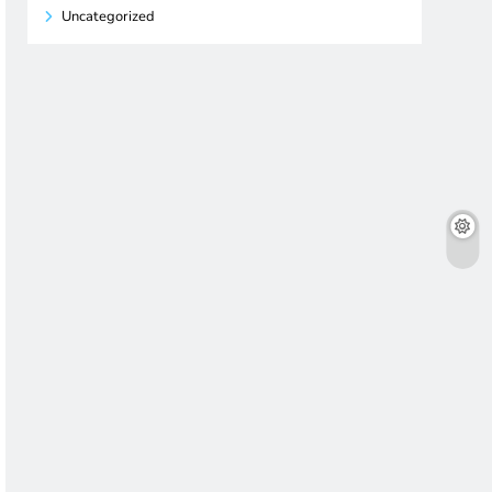
Uncategorized