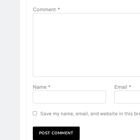
Comment
*
Name
*
Email
*
Save my name, email, and website in this br