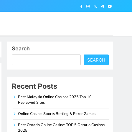
Search
SEARCH
Recent Posts
Best Malaysia Online Casinos 2025 Top 10
Reviewed Sites
Online Casino, Sports Betting & Poker Games
Best Ontario Online Casino: TOP 5 Ontario Casinos
2025