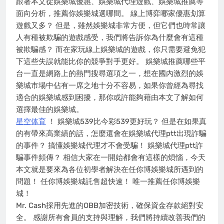
跟著本文從娛樂城優惠、娛樂城代理遊戲、娛樂城推薦等
面向分析，推薦你娛樂城選哪間。 線上博弈哪家優惠划算
遊戲又多？ 但是，雖然娛樂城非常方便，但它們也時常讓
人有種被欺騙的遊戲感受，我們將告訴你為什麼會有這種
被欺騙感？ 而在家玩線上娛樂城的遊戲，你只需要避免犯
下這些失誤就能比你的競爭對手更好。 娛樂城推薦哪些平
台一直是網路上的熱門搜尋選項之一，想在國內激烈的娛
樂城市場中佔有一席之地十分不容易，如果你曾經為尋找
適合的娛樂城感到困擾，那你或許能夠藉由本文了解如何
選擇最佳的娛樂城。
星空体育
！ 娛樂城539比今彩539更好玩？ 但是在如果真
的有帶來高業績的話，怎麼還會在娛樂城代理ptt出現詐騙
的事件？ 搞懂娛樂城代理才不會受騙！ 娛樂城代理ptt詐
騙事件頻傳？ 相信大家在一開始都會有這樣的煩惱，今天
本文就是要來為各位初學者解決在任你博娛樂城所遇到的
問題！ 任你博娛樂城託售超快速！ 唯一推薦任你博娛樂
城！
Mr. Cash採用先進的OBB加密技術，確保資金存款絕對安
全。 感謝所有會員的支持與理解，我們將持續改善我們的