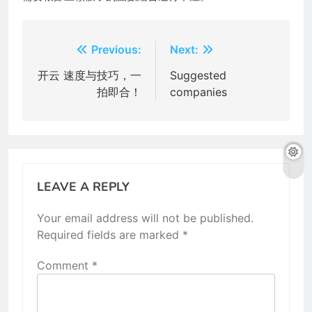
Post
Previous:
Next:
navigation
开云 速度与技巧，一
Suggested
拍即合！
companies
LEAVE A REPLY
Your email address will not be published.
Required fields are marked
*
Comment
*