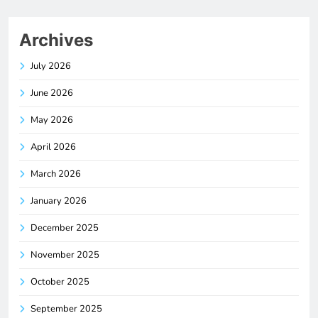
Archives
July 2026
June 2026
May 2026
April 2026
March 2026
January 2026
December 2025
November 2025
October 2025
September 2025